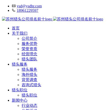
ysd@ysdhr.com
18961229597
首页
关于我们
公司简介
服务优势
荣誉资质
经营理念
猎头团队
猎头服务
猎头服务
海外猎头
背景调查
咨询式猎头
猎头职位
猎头职位
新闻中心
行业动态