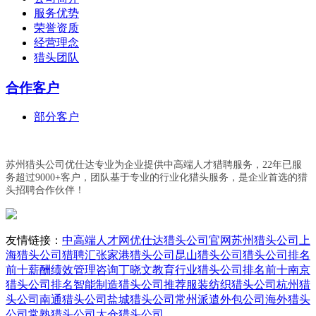
服务优势
荣誉资质
经营理念
猎头团队
合作客户
部分客户
苏州猎头公司优仕达专业为企业提供中高端人才猎聘服务，22年已服
务超过9000+客户，团队基于专业的行业化猎头服务，是企业首选的猎
头招聘合作伙伴！
友情链接：
中高端人才网
优仕达猎头公司官网
苏州猎头公司
上
海猎头公司
猎聘汇
张家港猎头公司
昆山猎头公司
猎头公司排名
前十
薪酬绩效管理咨询丁晓文
教育行业猎头公司排名前十
南京
猎头公司排名
智能制造猎头公司推荐
服装纺织猎头公司
杭州猎
头公司
南通猎头公司
盐城猎头公司
常州派遣外包公司
海外猎头
公司
常熟猎头公司
太仓猎头公司