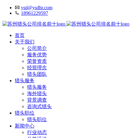
ysd@ysdhr.com
18961229597
首页
关于我们
公司简介
服务优势
荣誉资质
经营理念
猎头团队
猎头服务
猎头服务
海外猎头
背景调查
咨询式猎头
猎头职位
猎头职位
新闻中心
行业动态