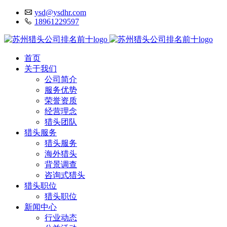
ysd@ysdhr.com
18961229597
首页
关于我们
公司简介
服务优势
荣誉资质
经营理念
猎头团队
猎头服务
猎头服务
海外猎头
背景调查
咨询式猎头
猎头职位
猎头职位
新闻中心
行业动态