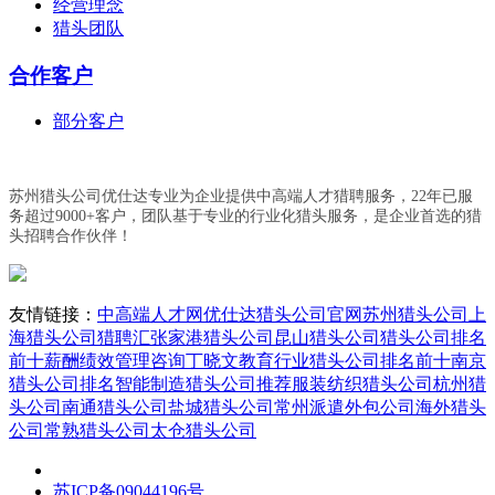
经营理念
猎头团队
合作客户
部分客户
苏州猎头公司优仕达专业为企业提供中高端人才猎聘服务，22年已服
务超过9000+客户，团队基于专业的行业化猎头服务，是企业首选的猎
头招聘合作伙伴！
友情链接：
中高端人才网
优仕达猎头公司官网
苏州猎头公司
上
海猎头公司
猎聘汇
张家港猎头公司
昆山猎头公司
猎头公司排名
前十
薪酬绩效管理咨询丁晓文
教育行业猎头公司排名前十
南京
猎头公司排名
智能制造猎头公司推荐
服装纺织猎头公司
杭州猎
头公司
南通猎头公司
盐城猎头公司
常州派遣外包公司
海外猎头
公司
常熟猎头公司
太仓猎头公司
苏ICP备09044196号