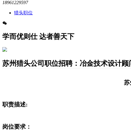
18961229597
猎头职位
学而优则仕 达者善天下
苏州猎头公司职位招聘：冶金技术设计顾问-MJ
苏
职责描述:
岗位要求：