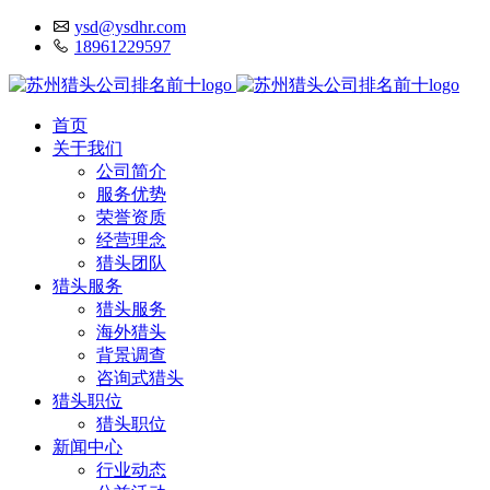
ysd@ysdhr.com
18961229597
首页
关于我们
公司简介
服务优势
荣誉资质
经营理念
猎头团队
猎头服务
猎头服务
海外猎头
背景调查
咨询式猎头
猎头职位
猎头职位
新闻中心
行业动态