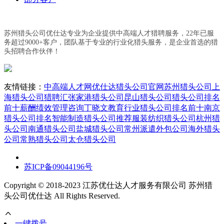
苏州猎头公司优仕达专业为企业提供中高端人才猎聘服务，22年已服
务超过9000+客户，团队基于专业的行业化猎头服务，是企业首选的猎
头招聘合作伙伴！
友情链接：
中高端人才网
优仕达猎头公司官网
苏州猎头公司
上
海猎头公司
猎聘汇
张家港猎头公司
昆山猎头公司
猎头公司排名
前十
薪酬绩效管理咨询丁晓文
教育行业猎头公司排名前十
南京
猎头公司排名
智能制造猎头公司推荐
服装纺织猎头公司
杭州猎
头公司
南通猎头公司
盐城猎头公司
常州派遣外包公司
海外猎头
公司
常熟猎头公司
太仓猎头公司
苏ICP备09044196号
Copyright © 2018-2023 江苏优仕达人才服务有限公司 苏州猎
头公司优仕达 All Rights Reserved.
一键拨号