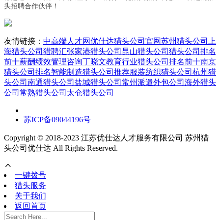
头招聘合作伙伴！
友情链接：
中高端人才网
优仕达猎头公司官网
苏州猎头公司
上
海猎头公司
猎聘汇
张家港猎头公司
昆山猎头公司
猎头公司排名
前十
薪酬绩效管理咨询丁晓文
教育行业猎头公司排名前十
南京
猎头公司排名
智能制造猎头公司推荐
服装纺织猎头公司
杭州猎
头公司
南通猎头公司
盐城猎头公司
常州派遣外包公司
海外猎头
公司
常熟猎头公司
太仓猎头公司
苏ICP备09044196号
Copyright © 2018-2023 江苏优仕达人才服务有限公司 苏州猎
头公司优仕达 All Rights Reserved.
一键拨号
猎头服务
关于我们
返回首页