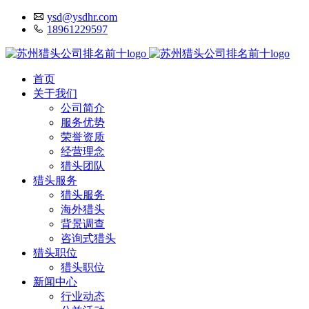
ysd@ysdhr.com
18961229597
首页
关于我们
公司简介
服务优势
荣誉资质
经营理念
猎头团队
猎头服务
猎头服务
海外猎头
背景调查
咨询式猎头
猎头职位
猎头职位
新闻中心
行业动态