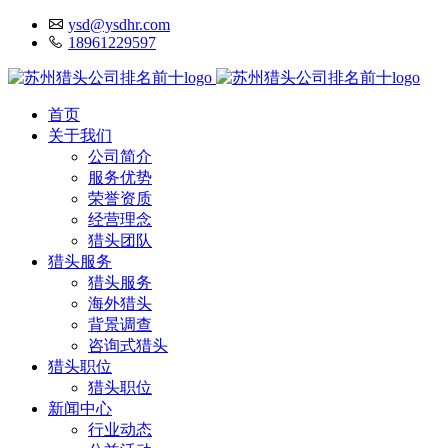
ysd@ysdhr.com
18961229597
首页
关于我们
公司简介
服务优势
荣誉资质
经营理念
猎头团队
猎头服务
猎头服务
海外猎头
背景调查
咨询式猎头
猎头职位
猎头职位
新闻中心
行业动态