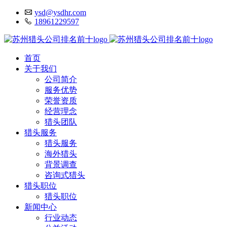
ysd@ysdhr.com
18961229597
首页
关于我们
公司简介
服务优势
荣誉资质
经营理念
猎头团队
猎头服务
猎头服务
海外猎头
背景调查
咨询式猎头
猎头职位
猎头职位
新闻中心
行业动态