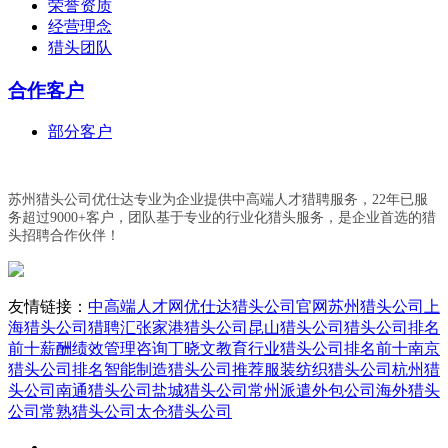
荣誉资质
经营理念
猎头团队
合作客户
部分客户
苏州猎头公司优仕达专业为企业提供中高端人才猎聘服务，22年已服
务超过9000+客户，团队基于专业的行业化猎头服务，是企业首选的猎
头招聘合作伙伴！
友情链接：
中高端人才网
优仕达猎头公司官网
苏州猎头公司
上
海猎头公司
猎聘汇
张家港猎头公司
昆山猎头公司
猎头公司排名
前十
薪酬绩效管理咨询丁晓文
教育行业猎头公司排名前十
南京
猎头公司排名
智能制造猎头公司推荐
服装纺织猎头公司
杭州猎
头公司
南通猎头公司
盐城猎头公司
常州派遣外包公司
海外猎头
公司
常熟猎头公司
太仓猎头公司