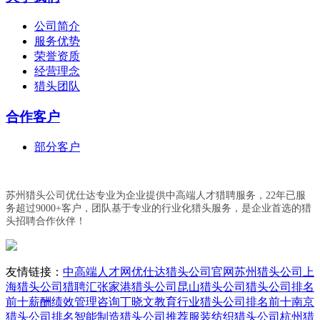
公司简介
服务优势
荣誉资质
经营理念
猎头团队
合作客户
部分客户
苏州猎头公司优仕达专业为企业提供中高端人才猎聘服务，22年已服
务超过9000+客户，团队基于专业的行业化猎头服务，是企业首选的猎
头招聘合作伙伴！
友情链接：
中高端人才网
优仕达猎头公司官网
苏州猎头公司
上
海猎头公司
猎聘汇
张家港猎头公司
昆山猎头公司
猎头公司排名
前十
薪酬绩效管理咨询丁晓文
教育行业猎头公司排名前十
南京
猎头公司排名
智能制造猎头公司推荐
服装纺织猎头公司
杭州猎