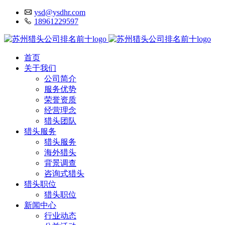
ysd@ysdhr.com
18961229597
首页
关于我们
公司简介
服务优势
荣誉资质
经营理念
猎头团队
猎头服务
猎头服务
海外猎头
背景调查
咨询式猎头
猎头职位
猎头职位
新闻中心
行业动态