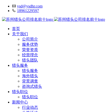
ysd@ysdhr.com
18961229597
首页
关于我们
公司简介
服务优势
荣誉资质
经营理念
猎头团队
猎头服务
猎头服务
海外猎头
背景调查
咨询式猎头
猎头职位
猎头职位
新闻中心
行业动态