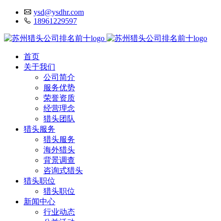
ysd@ysdhr.com
18961229597
首页
关于我们
公司简介
服务优势
荣誉资质
经营理念
猎头团队
猎头服务
猎头服务
海外猎头
背景调查
咨询式猎头
猎头职位
猎头职位
新闻中心
行业动态