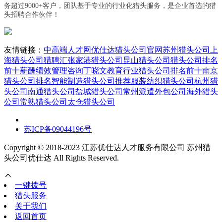
务超过9000+客户，团队基于专业的行业化猎头服务，是企业首选的猎
头招聘合作伙伴！
友情链接：
中高端人才网
优仕达猎头公司官网
苏州猎头公司
上
海猎头公司
猎聘汇
张家港猎头公司
昆山猎头公司
猎头公司排名
前十
薪酬绩效管理咨询丁晓文
教育行业猎头公司排名前十
南京
猎头公司排名
智能制造猎头公司推荐
服装纺织猎头公司
杭州猎
头公司
南通猎头公司
盐城猎头公司
常州派遣外包公司
海外猎头
公司
常熟猎头公司
太仓猎头公司
苏ICP备09044196号
Copyright © 2018-2023 江苏优仕达人才服务有限公司 苏州猎
头公司优仕达 All Rights Reserved.
一键拨号
猎头服务
关于我们
返回首页