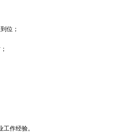
改到位；
时；
业工作经验。