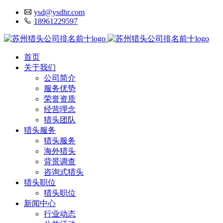
ysd@ysdhr.com
18961229597
首页
关于我们
公司简介
服务优势
荣誉资质
经营理念
猎头团队
猎头服务
猎头服务
海外猎头
背景调查
咨询式猎头
猎头职位
猎头职位
新闻中心
行业动态