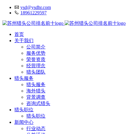
ysd@ysdhr.com
18961229597
首页
关于我们
公司简介
服务优势
荣誉资质
经营理念
猎头团队
猎头服务
猎头服务
海外猎头
背景调查
咨询式猎头
猎头职位
猎头职位
新闻中心
行业动态