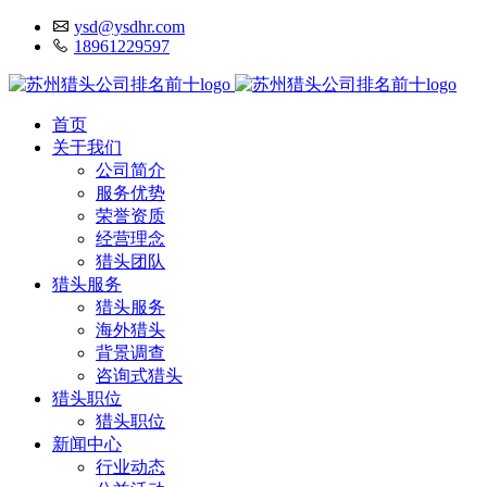
ysd@ysdhr.com
18961229597
首页
关于我们
公司简介
服务优势
荣誉资质
经营理念
猎头团队
猎头服务
猎头服务
海外猎头
背景调查
咨询式猎头
猎头职位
猎头职位
新闻中心
行业动态