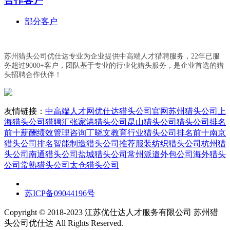
合作客户
部分客户
苏州猎头公司优仕达专业为企业提供中高端人才猎聘服务，22年已服
务超过9000+客户，团队基于专业的行业化猎头服务，是企业首选的猎
头招聘合作伙伴！
友情链接：
中高端人才网
优仕达猎头公司官网
苏州猎头公司
上
海猎头公司
猎聘汇
张家港猎头公司
昆山猎头公司
猎头公司排名
前十
薪酬绩效管理咨询丁晓文
教育行业猎头公司排名前十
南京
猎头公司排名
智能制造猎头公司推荐
服装纺织猎头公司
杭州猎
头公司
南通猎头公司
盐城猎头公司
常州派遣外包公司
海外猎头
公司
常熟猎头公司
太仓猎头公司
苏ICP备09044196号
Copyright © 2018-2023 江苏优仕达人才服务有限公司 苏州猎
头公司优仕达 All Rights Reserved.