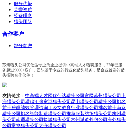
服务优势
荣誉资质
经营理念
猎头团队
合作客户
部分客户
苏州猎头公司优仕达专业为企业提供中高端人才猎聘服务，22年已服
务超过9000+客户，团队基于专业的行业化猎头服务，是企业首选的猎
头招聘合作伙伴！
友情链接：
中高端人才网
优仕达猎头公司官网
苏州猎头公司
上
海猎头公司
猎聘汇
张家港猎头公司
昆山猎头公司
猎头公司排名
前十
薪酬绩效管理咨询丁晓文
教育行业猎头公司排名前十
南京
猎头公司排名
智能制造猎头公司推荐
服装纺织猎头公司
杭州猎
头公司
南通猎头公司
盐城猎头公司
常州派遣外包公司
海外猎头
公司
常熟猎头公司
太仓猎头公司