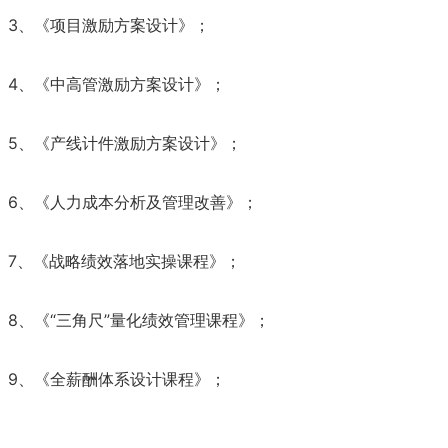
3、
《
项目激励方案设计
》
；
4、
《
中高管激励方案设计
》
；
5、
《
产线计件激励方案设计
》
；
6、
《
人力成本分析及管理改善
》
；
7、
《
战略绩效落地实操课程
》
；
8、
《
“三角尺”量化绩效管理课程
》
；
9、
《
全薪酬体系设计课程
》
；