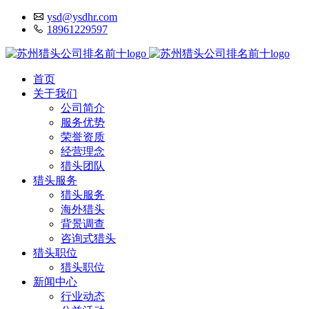
ysd@ysdhr.com
18961229597
首页
关于我们
公司简介
服务优势
荣誉资质
经营理念
猎头团队
猎头服务
猎头服务
海外猎头
背景调查
咨询式猎头
猎头职位
猎头职位
新闻中心
行业动态