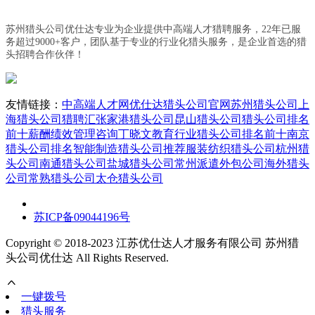
苏州猎头公司优仕达专业为企业提供中高端人才猎聘服务，22年已服
务超过9000+客户，团队基于专业的行业化猎头服务，是企业首选的猎
头招聘合作伙伴！
友情链接：
中高端人才网
优仕达猎头公司官网
苏州猎头公司
上
海猎头公司
猎聘汇
张家港猎头公司
昆山猎头公司
猎头公司排名
前十
薪酬绩效管理咨询丁晓文
教育行业猎头公司排名前十
南京
猎头公司排名
智能制造猎头公司推荐
服装纺织猎头公司
杭州猎
头公司
南通猎头公司
盐城猎头公司
常州派遣外包公司
海外猎头
公司
常熟猎头公司
太仓猎头公司
苏ICP备09044196号
Copyright © 2018-2023 江苏优仕达人才服务有限公司 苏州猎
头公司优仕达 All Rights Reserved.
一键拨号
猎头服务