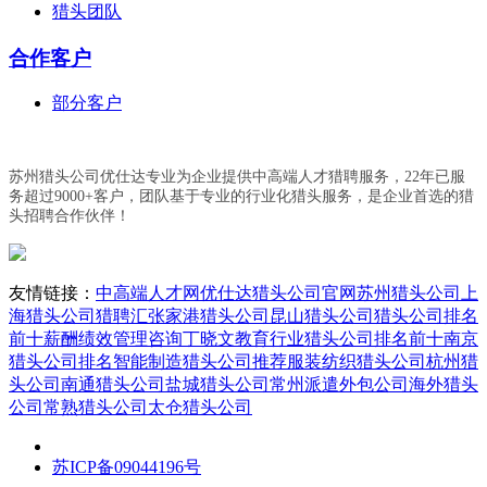
猎头团队
合作客户
部分客户
苏州猎头公司优仕达专业为企业提供中高端人才猎聘服务，22年已服
务超过9000+客户，团队基于专业的行业化猎头服务，是企业首选的猎
头招聘合作伙伴！
友情链接：
中高端人才网
优仕达猎头公司官网
苏州猎头公司
上
海猎头公司
猎聘汇
张家港猎头公司
昆山猎头公司
猎头公司排名
前十
薪酬绩效管理咨询丁晓文
教育行业猎头公司排名前十
南京
猎头公司排名
智能制造猎头公司推荐
服装纺织猎头公司
杭州猎
头公司
南通猎头公司
盐城猎头公司
常州派遣外包公司
海外猎头
公司
常熟猎头公司
太仓猎头公司
苏ICP备09044196号