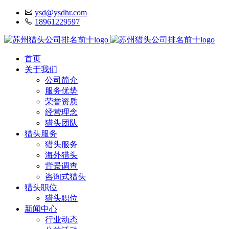
ysd@ysdhr.com
18961229597
首页
关于我们
公司简介
服务优势
荣誉资质
经营理念
猎头团队
猎头服务
猎头服务
海外猎头
背景调查
咨询式猎头
猎头职位
猎头职位
新闻中心
行业动态