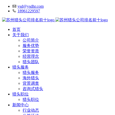
ysd@ysdhr.com
18961229597
首页
关于我们
公司简介
服务优势
荣誉资质
经营理念
猎头团队
猎头服务
猎头服务
海外猎头
背景调查
咨询式猎头
猎头职位
猎头职位
新闻中心
行业动态