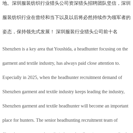
地。深圳服装纺织行业猎头公司资深猎头招聘团队坚信，深圳
服装纺织行业在曾经和当下以及以后将必然持续作为领军者的
姿态，保持领先式发展！ 深圳服装行业猎头公司前十名
Shenzhen is a key area that Youshida, a headhunter focusing on the
garment and textile industry, has always paid close attention to.
Especially in 2025, when the headhunter recruitment demand of
Shenzhen garment and textile industry keeps leading the industry,
Shenzhen garment and textile headhunter will become an important
place for hunters. The senior headhunting recruitment team of