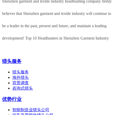
Shenzhen garment and textile industry headhunting company firmly
believes that Shenzhen garment and textile industry will continue to
be a leader in the past, present and future, and maintain a leading
development! Top 10 Headhunters in Shenzhen Garment Industry
猎头服务
猎头服务
海外猎头
背景调查
咨询式猎头
优势行业
智能制造业猎头公司