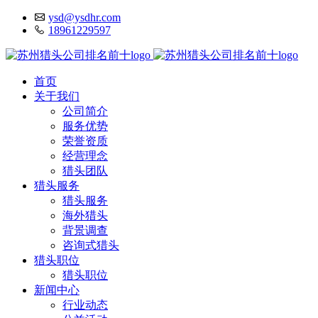
ysd@ysdhr.com
18961229597
首页
关于我们
公司简介
服务优势
荣誉资质
经营理念
猎头团队
猎头服务
猎头服务
海外猎头
背景调查
咨询式猎头
猎头职位
猎头职位
新闻中心
行业动态