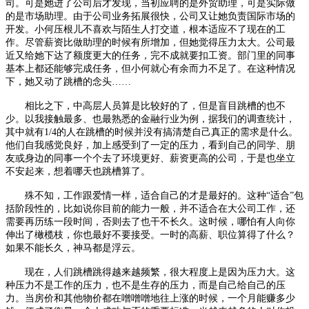
司。可是她进了公司后才发现，当初应聘的是外贸助理，可是实际做
的是市场助理。由于公司业务拓展很快，公司又让她负责国际市场的
开发。小何压根儿不喜欢与陌生人打交道，根本适应不了现在的工
作。尽管薪资比做助理的时候有所增加，但她觉得压力太大。公司最
近又给她下达了额度更大的任务，完不成就要扣工资。部门里的同事
基本上都还能够完成任务，但小何就心有余而力不足了。在这种情况
下，她又动了跳槽的念头……
相比之下，中高层人员算是比较好的了，但是盲目跳槽的也不
少。以我接触最多、也最熟悉的金融行业为例，据我们的调查统计，
其中就有1/4的人在跳槽的时候并没有搞清楚自己真正的需求是什么。
他们自我感觉良好，加上感受到了一定的压力，看到自己的同学、朋
友或身边的同事一个个去了环境更好、薪资更高的公司，于是也坐立
不安起来，想着哪天也跳槽算了。
殊不知，工作跟爱情一样，适合自己的才是最好的。这种“适合”包
括阶段性的，比如说你目前的能力一般，并不适合在大公司工作，还
需要再历练一段时间，否则去了也干不长久。这时候，哪怕有人向你
伸出了橄榄枝，你也最好不要接受。一时的高薪、职位算得了什么？
如果不能长久，神马都是浮云。
现在，人们跳槽跳得越来越频繁，很大程度上是因为压力大。这
种压力不是工作的压力，也不是生存的压力，而是自己给自己的压
力。当房价和其他物价都在噌噌噌地往上涨的时候，一个月能赚多少