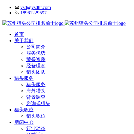
ysd@ysdhr.com
18961229597
首页
关于我们
公司简介
服务优势
荣誉资质
经营理念
猎头团队
猎头服务
猎头服务
海外猎头
背景调查
咨询式猎头
猎头职位
猎头职位
新闻中心
行业动态