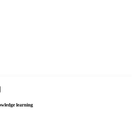
习
owledge learning