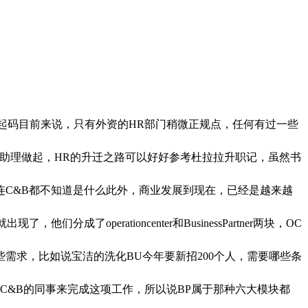
张，起码目前来说，只有外资的HR部门稍微正规点，任何有过一些
助理做起，HR的升迁之路可以好好参考杜拉拉升职记，虽然书
人连C&B都不知道是什么此外，商业发展到现在，已经是越来越
perationcenter和BusinessPartner两块，OC
些需求，比如说宝洁的洗化BU今年要新招200个人，需要哪些条
g和C&B的同事来完成这项工作，所以说BP属于那种六大模块都