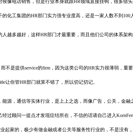
像电话销售，但是行业本身就跟HR领域直接挂钩，很多猎头也都跳
的化工集团的HR部门实力强专业度高，还是一家人数不到100人
的人越多越好，这样HR部门才最重要，而且他们公司的体系架
e，而不是提供service的firm，因为这类公司的HR实力很
r的title让你管HR部门就算不错了，所以切记切记。
，能源，通信等实体行业，是上上之选，而像广告，公关，金融
顾问一提点才发现症结所在，不信的话请自己进入KornFerry
ence等实体行业起家的，极少有做金融或者公关等服务性行业的，不是没