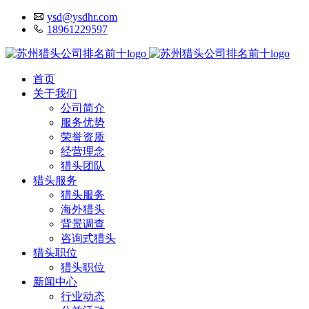
ysd@ysdhr.com
18961229597
首页
关于我们
公司简介
服务优势
荣誉资质
经营理念
猎头团队
猎头服务
猎头服务
海外猎头
背景调查
咨询式猎头
猎头职位
猎头职位
新闻中心
行业动态