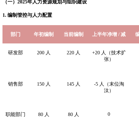
（一）2025年人力资源规划与组织建设
1. 编制管控与人力配置
部门
年初编制
当前编制
上半年净增 / 减
研发部
200 人
220 人
+20 人（技术扩
张）
销售部
150 人
145 人
-5 人（末位淘
汰）
0
职能部门
80 人
80 人