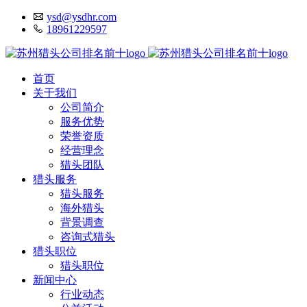
ysd@ysdhr.com
18961229597
首页
关于我们
公司简介
服务优势
荣誉资质
经营理念
猎头团队
猎头服务
猎头服务
海外猎头
背景调查
咨询式猎头
猎头职位
猎头职位
新闻中心
行业动态