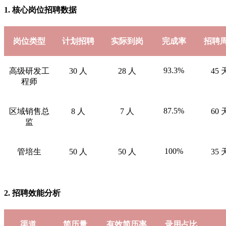
1. 核心岗位招聘数据
岗位类型
计划招聘
实际到岗
完成率
招聘
93.3%
高级研发工
30 人
28 人
45 
程师
87.5%
区域销售总
8 人
7 人
60 
监
100%
管培生
50 人
50 人
35 
2. 招聘效能分析
渠道
简历量
有效简历率
录用占比