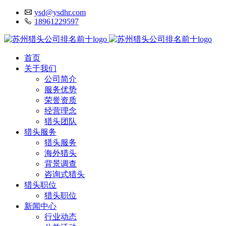
ysd@ysdhr.com
18961229597
首页
关于我们
公司简介
服务优势
荣誉资质
经营理念
猎头团队
猎头服务
猎头服务
海外猎头
背景调查
咨询式猎头
猎头职位
猎头职位
新闻中心
行业动态