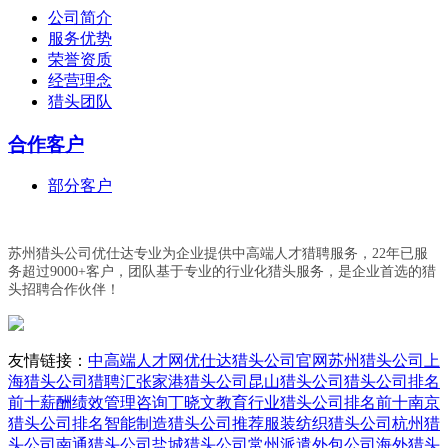
公司简介
服务优势
荣誉资质
经营理念
猎头团队
合作客户
部分客户
苏州猎头公司优仕达专业为企业提供中高端人才猎聘服务，22年已服
务超过9000+客户，团队基于专业的行业化猎头服务，是企业首选的猎
头招聘合作伙伴！
友情链接：
中高端人才网
优仕达猎头公司官网
苏州猎头公司
上
海猎头公司
猎聘汇
张家港猎头公司
昆山猎头公司
猎头公司排名
前十
薪酬绩效管理咨询丁晓文
教育行业猎头公司排名前十
南京
猎头公司排名
智能制造猎头公司推荐
服装纺织猎头公司
杭州猎
头公司
南通猎头公司
盐城猎头公司
常州派遣外包公司
海外猎头