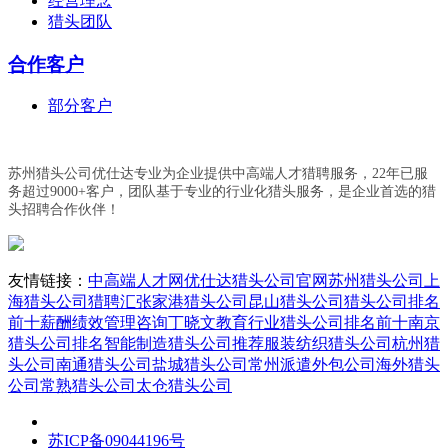
经营理念
猎头团队
合作客户
部分客户
苏州猎头公司优仕达专业为企业提供中高端人才猎聘服务，22年已服
务超过9000+客户，团队基于专业的行业化猎头服务，是企业首选的猎
头招聘合作伙伴！
友情链接：
中高端人才网
优仕达猎头公司官网
苏州猎头公司
上
海猎头公司
猎聘汇
张家港猎头公司
昆山猎头公司
猎头公司排名
前十
薪酬绩效管理咨询丁晓文
教育行业猎头公司排名前十
南京
猎头公司排名
智能制造猎头公司推荐
服装纺织猎头公司
杭州猎
头公司
南通猎头公司
盐城猎头公司
常州派遣外包公司
海外猎头
公司
常熟猎头公司
太仓猎头公司
苏ICP备09044196号