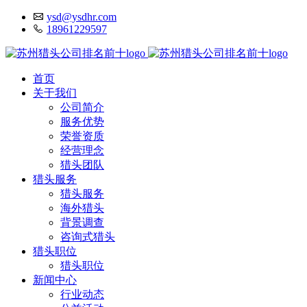
ysd@ysdhr.com
18961229597
首页
关于我们
公司简介
服务优势
荣誉资质
经营理念
猎头团队
猎头服务
猎头服务
海外猎头
背景调查
咨询式猎头
猎头职位
猎头职位
新闻中心
行业动态