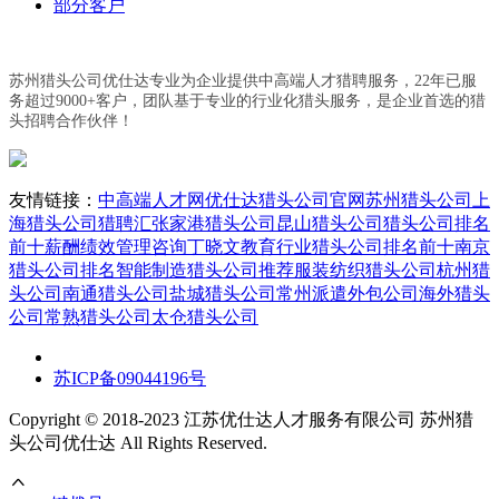
部分客户
苏州猎头公司优仕达专业为企业提供中高端人才猎聘服务，22年已服
务超过9000+客户，团队基于专业的行业化猎头服务，是企业首选的猎
头招聘合作伙伴！
友情链接：
中高端人才网
优仕达猎头公司官网
苏州猎头公司
上
海猎头公司
猎聘汇
张家港猎头公司
昆山猎头公司
猎头公司排名
前十
薪酬绩效管理咨询丁晓文
教育行业猎头公司排名前十
南京
猎头公司排名
智能制造猎头公司推荐
服装纺织猎头公司
杭州猎
头公司
南通猎头公司
盐城猎头公司
常州派遣外包公司
海外猎头
公司
常熟猎头公司
太仓猎头公司
苏ICP备09044196号
Copyright © 2018-2023 江苏优仕达人才服务有限公司 苏州猎
头公司优仕达 All Rights Reserved.