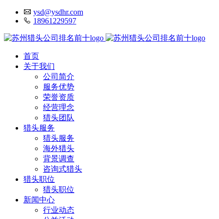
ysd@ysdhr.com
18961229597
首页
关于我们
公司简介
服务优势
荣誉资质
经营理念
猎头团队
猎头服务
猎头服务
海外猎头
背景调查
咨询式猎头
猎头职位
猎头职位
新闻中心
行业动态