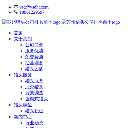
ysd@ysdhr.com
18961229597
首页
关于我们
公司简介
服务优势
荣誉资质
经营理念
猎头团队
猎头服务
猎头服务
海外猎头
背景调查
咨询式猎头
猎头职位
猎头职位
新闻中心
行业动态