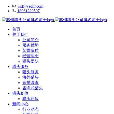
ysd@ysdhr.com
18961229597
首页
关于我们
公司简介
服务优势
荣誉资质
经营理念
猎头团队
猎头服务
猎头服务
海外猎头
背景调查
咨询式猎头
猎头职位
猎头职位
新闻中心
行业动态