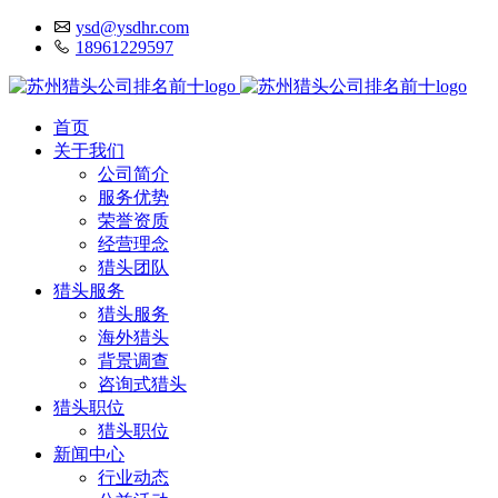
ysd@ysdhr.com
18961229597
首页
关于我们
公司简介
服务优势
荣誉资质
经营理念
猎头团队
猎头服务
猎头服务
海外猎头
背景调查
咨询式猎头
猎头职位
猎头职位
新闻中心
行业动态