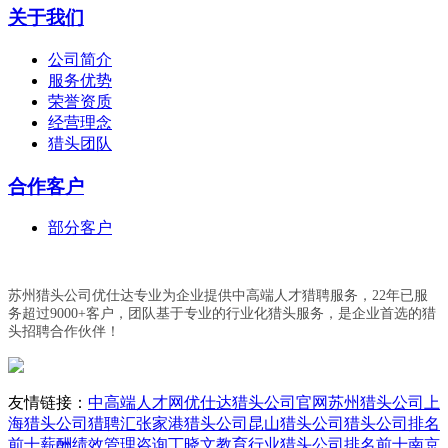
关于我们
公司简介
服务优势
荣誉资质
经营理念
猎头团队
合作客户
部分客户
苏州猎头公司优仕达专业为企业提供中高端人才猎聘服务，22年已服
务超过9000+客户，团队基于专业的行业化猎头服务，是企业首选的猎
头招聘合作伙伴！
友情链接：
中高端人才网
优仕达猎头公司官网
苏州猎头公司
上
海猎头公司
猎聘汇
张家港猎头公司
昆山猎头公司
猎头公司排名
前十
薪酬绩效管理咨询丁晓文
教育行业猎头公司排名前十
南京