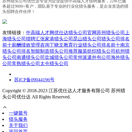
苏州猎头公司优仕达专业为企业提供中高端人才猎聘服务，22年已服
务超过9000+客户，团队基于专业的行业化猎头服务，是企业首选的猎
头招聘合作伙伴！
友情链接：
中高端人才网
优仕达猎头公司官网
苏州猎头公司
上
海猎头公司
猎聘汇
张家港猎头公司
昆山猎头公司
猎头公司排名
前十
薪酬绩效管理咨询丁晓文
教育行业猎头公司排名前十
南京
猎头公司排名
智能制造猎头公司推荐
服装纺织猎头公司
杭州猎
头公司
南通猎头公司
盐城猎头公司
常州派遣外包公司
海外猎头
公司
常熟猎头公司
太仓猎头公司
苏ICP备09044196号
Copyright © 2018-2023 江苏优仕达人才服务有限公司 苏州猎
头公司优仕达 All Rights Reserved.
一键拨号
猎头服务
关于我们
返回首页