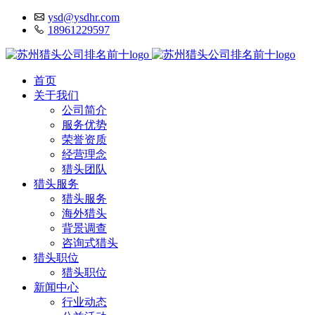
ysd@ysdhr.com
18961229597
首页
关于我们
公司简介
服务优势
荣誉资质
经营理念
猎头团队
猎头服务
猎头服务
海外猎头
背景调查
咨询式猎头
猎头职位
猎头职位
新闻中心
行业动态