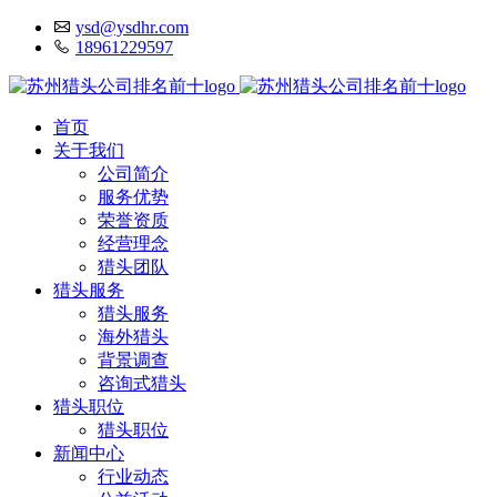
ysd@ysdhr.com
18961229597
首页
关于我们
公司简介
服务优势
荣誉资质
经营理念
猎头团队
猎头服务
猎头服务
海外猎头
背景调查
咨询式猎头
猎头职位
猎头职位
新闻中心
行业动态