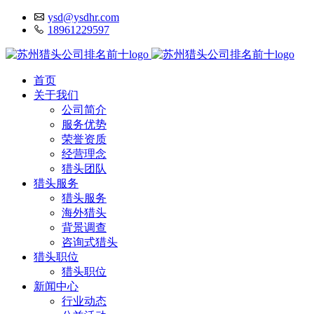
ysd@ysdhr.com
18961229597
首页
关于我们
公司简介
服务优势
荣誉资质
经营理念
猎头团队
猎头服务
猎头服务
海外猎头
背景调查
咨询式猎头
猎头职位
猎头职位
新闻中心
行业动态