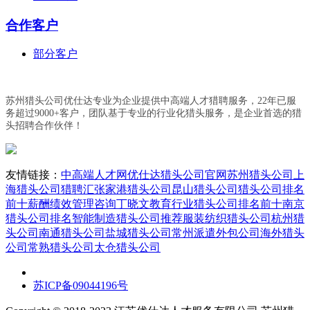
合作客户
部分客户
苏州猎头公司优仕达专业为企业提供中高端人才猎聘服务，22年已服
务超过9000+客户，团队基于专业的行业化猎头服务，是企业首选的猎
头招聘合作伙伴！
友情链接：
中高端人才网
优仕达猎头公司官网
苏州猎头公司
上
海猎头公司
猎聘汇
张家港猎头公司
昆山猎头公司
猎头公司排名
前十
薪酬绩效管理咨询丁晓文
教育行业猎头公司排名前十
南京
猎头公司排名
智能制造猎头公司推荐
服装纺织猎头公司
杭州猎
头公司
南通猎头公司
盐城猎头公司
常州派遣外包公司
海外猎头
公司
常熟猎头公司
太仓猎头公司
苏ICP备09044196号